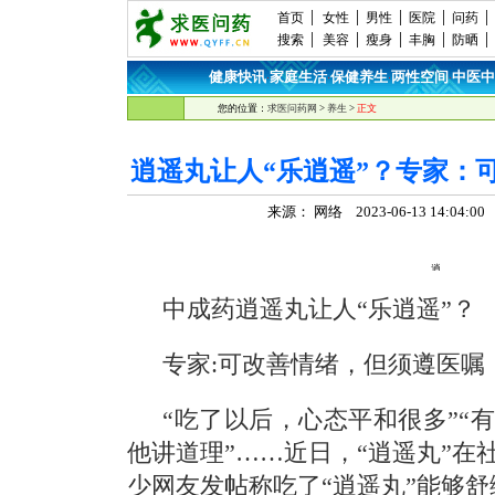
首页
女性
男性
医院
问药
搜索
美容
瘦身
丰胸
防晒
健康快讯
家庭生活
保健养生
两性空间
中医中
·
·
·
·
您的位置：
求医问药网
>
养生
>
正文
逍遥丸让人“乐逍遥”？专家：
来源： 网络 2023-06-13 14:04:
中成药逍遥丸让人“乐逍遥”？
专家:可改善情绪，但须遵医嘱
“吃了以后，心态平和很多”“
他讲道理”……近日，“逍遥丸”在
少网友发帖称吃了“逍遥丸”能够