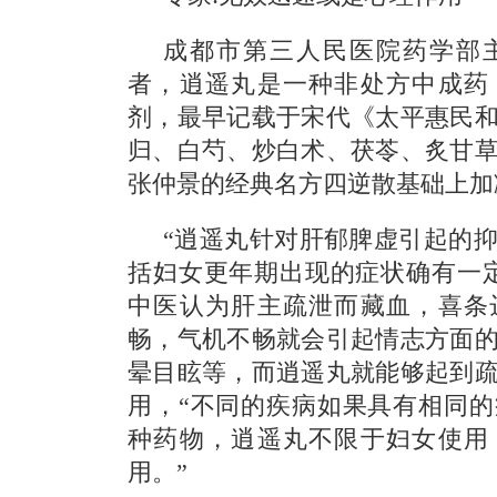
成都市第三人民医院药学部
者，逍遥丸是一种非处方中成药
剂，最早记载于宋代《太平惠民
归、白芍、炒白术、茯苓、炙甘
张仲景的经典名方四逆散基础上加
“逍遥丸针对肝郁脾虚引起的
括妇女更年期出现的症状确有一
中医认为肝主疏泄而藏血，喜条
畅，气机不畅就会引起情志方面
晕目眩等，而逍遥丸就能够起到
用，“不同的疾病如果具有相同
种药物，逍遥丸不限于妇女使用
用。”