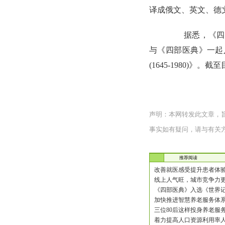
译成俄文、英文、德
据悉，《四部医
与《四部医典》一起
(1645-1980)
声明：本网转发此文章，
事实如有疑问，请与有关
推荐阅读
改善就医感受提升患者体验
线上人气旺，城市竞争力更足
《四部医典》入选《世界记忆
加快推进智慧养老服务体系建
三位80后这样投身养老服务
着力提高人口资源利用率人