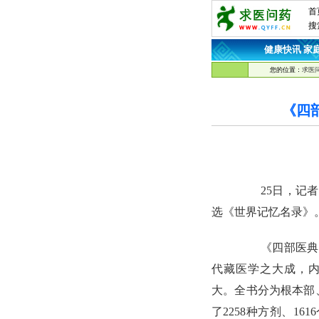
首
搜
健康快讯
家
·
您的位置：
求医
《四
25日，记者从
选《世界记忆名录》
《四部医典》
代藏医学之大成，
大。全书分为根本部
了2258种方剂、1