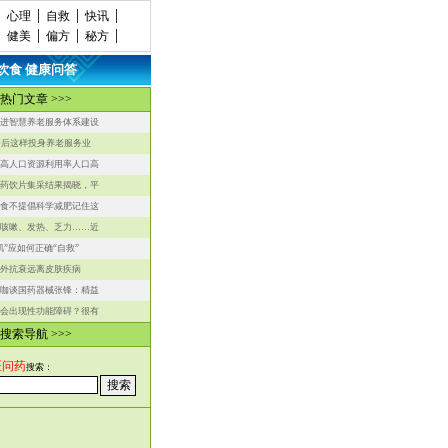
心理
自救
快讯
健美
偏方
秘方
饮食
健康问答
·
热门文章 >>>
进智慧养老服务体系建设
0后这样投身养老服务业
高人口资源利用率人口高
药饮片集采结果揭晓，平
食不提倡科学减肥记住这
咳嗽、发热、乏力……近
肌”应如何正确“自救”
外抗衰远离皮肤疾病
咖谈国药器械张锋：精益
会出现性功能障碍？很有
搜索导航 >>>
医问药
搜索：