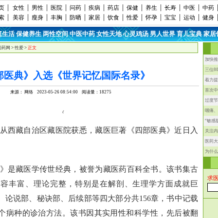
页
女性
男性
医院
问药
疾病
药店
保健
养生
长寿
中医
中药
索
美容
瘦身
丰胸
防晒
家居
饮食
性爱
怀孕
宝宝
运动
健身
庭生活
保健养生
两性空间
中医中药
女性天地
心灵鸡汤
男人世界
育儿宝典
家居
·
·
·
·
·
·
·
·
问药网
>
性爱
>
正文
加快推
三位8
部医典》入选《世界记忆国际名录》
着力提
首次中
来源： 网络 2023-05-26 08:54:00 阅读量：18275
过度节
咽痛、
“敏感
西藏自治区藏医院获悉，藏医巨著《四部医典》近日入
关注内
医药大
。
为什么
是藏医学传世经典，被誉为藏医药百科全书。该书集古
求
内容丰富、理论完整，特别是在解剖、生理学方面成就巨
、论说部、秘诀部、后续部等四大部分共156章，书中记载
616个病种的诊治方法。该书因其实用性和科学性，先后被翻