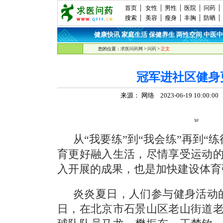
首页
女性
男性
医院
问药
搜索
美容
瘦身
丰胸
防晒
健康快讯
家庭生活
保健养生
两性空间
中医中
·
·
·
·
您的位置：
求医问药网
>
问药
>
正文
冠军进社区健身
来源： 网络 2023-06-19 10:00:
从“我要练”到“我会练”再到“
育更好融入生活，尽情享受运动
入开展的成果，也是加快建设体育
炎炎夏日，人们参与健身活动的
日，在北京市石景山区老山街道